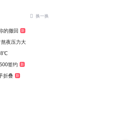

换一换
”你的撤回
新
常熬夜压力大
8℃
500签约
新
乎折叠
新