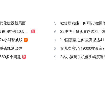
5
代化建设新局面
微信新功能：你可以“撤回
6
被困野外10余小时
23岁博士确诊胃癌晚期：
新
7
24小时警戒线
“中国蔬菜之乡”最高温达41.
热
8
重磅规划出炉
女儿卖房定价9000被母亲7
9
360多个问题
2名小孩玩手机低头幅度近
新