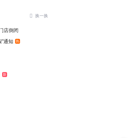

换一换
后门店倒闭
”通知
热
表
新