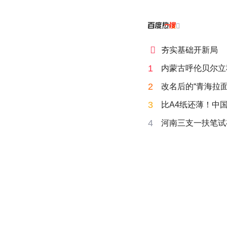


夯实基础开新局
1
内蒙古呼伦贝尔立
2
改名后的“青海拉面
3
比A4纸还薄！中
4
河南三支一扶笔试