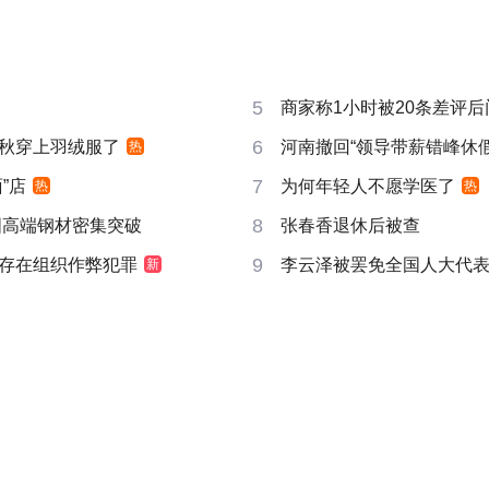
5
商家称1小时被20条差评
6
秋穿上羽绒服了
河南撤回“领导带薪错峰休假
热
7
”店
为何年轻人不愿学医了
热
热
8
国高端钢材密集突破
张春香退休后被查
9
存在组织作弊犯罪
李云泽被罢免全国人大代
新