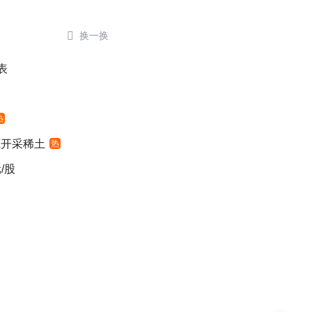

换一换
表
热
底开采稀土
热
/股