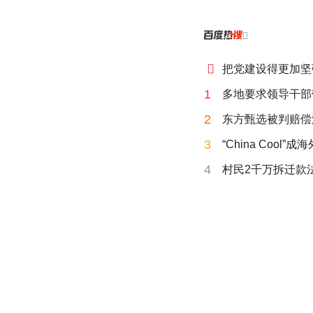


把党建设得更加坚
1
多地要求领导干部
2
东方甄选被判赔偿
3
“China Cool”
4
村民2千万拆迁款法