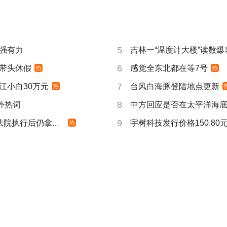
5
强有力
吉林一“温度计大楼”读数爆
6
带头休假
感觉全东北都在等7号
热
热
7
江小白30万元
台风白海豚登陆地点更新
热
8
成海外热词
中方回应是否在太平洋海
9
院执行后仍拿不到
宇树科技发行价格150.80元
热