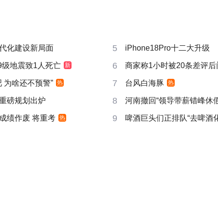
5
代化建设新局面
iPhone18Pro十二大升级
6
9级地震致1人死亡
商家称1小时被20条差评
新
7
吧 为啥还不预警”
台风白海豚
热
热
8
重磅规划出炉
河南撤回“领导带薪错峰休假
9
成绩作废 将重考
啤酒巨头们正排队“去啤酒化
热