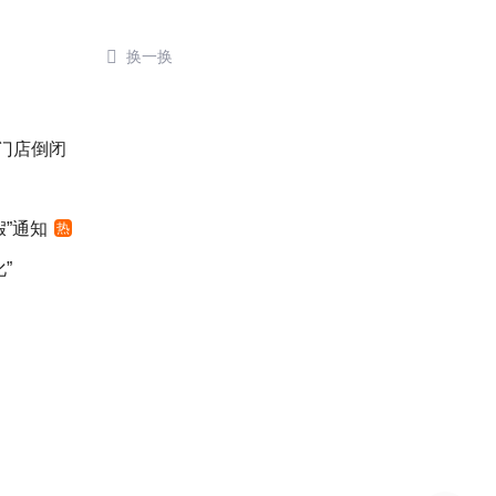

换一换
后门店倒闭
”通知
热
”