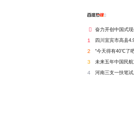


奋力开创中国式现
1
四川宜宾市高县4.
2
“今天得有40℃了
3
未来五年中国民航
4
河南三支一扶笔试